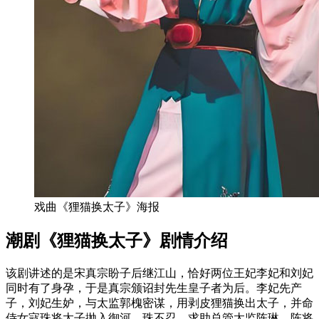
戏曲《狸猫换太子》海报
潮剧《狸猫换太子》剧情介绍
该剧讲述的是宋真宗盼子后继江山，恰好两位王妃李妃和刘妃
同时有了身孕，于是真宗颁诏封先生皇子者为后。李妃先产
子，刘妃生妒，与太监郭槐密谋，用剥皮狸猫换出太子，并命
侍女寇珠将太子抛入御河。珠不忍，求助总管太监陈琳。陈将