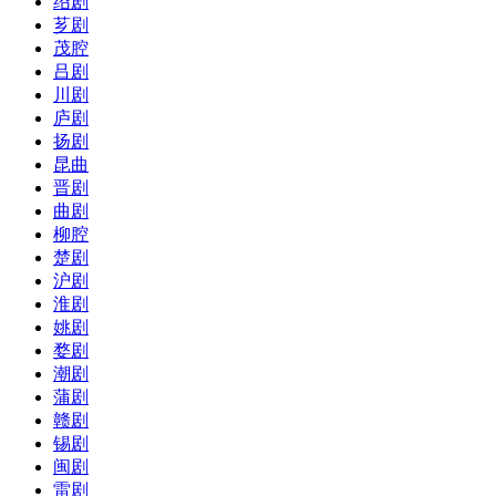
绍剧
芗剧
茂腔
吕剧
川剧
庐剧
扬剧
昆曲
晋剧
曲剧
柳腔
楚剧
沪剧
淮剧
姚剧
婺剧
潮剧
蒲剧
赣剧
锡剧
闽剧
雷剧