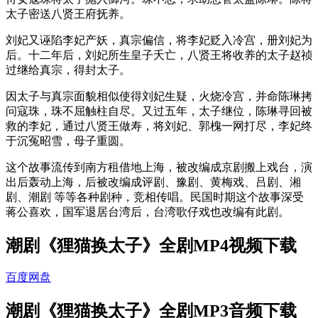
太子密送八贤王府抚养。
刘妃又诬陷李妃产妖，真宗偏信，将李妃贬入冷宫，册刘妃为
后。十二年后，刘妃所生皇子夭亡，八贤王将收养的太子赵祯
过继给真宗，得封太子。
因太子与真宗面貌相似使得刘妃生疑，火烧冷宫，并命陈琳拷
问寇珠，珠不屈触柱自尽。又过五年，太子继位，陈琳寻回被
救的李妃，通过八贤王做寿，将刘妃、郭槐一网打尽，李妃终
于沉冤昭雪，母子重圆。
这个故事流传到南方租借地上海，被改编成京剧搬上戏台，演
出后轰动上海，后被改编成评剧、豫剧、黄梅戏、吕剧、湘
剧、潮剧 等等各种剧种，竞相传唱。民国时期这个故事深受
蒋公喜欢，国军退居台湾后，台湾歌仔戏也改编有此剧。
潮剧《狸猫换太子》全剧MP4视频下载
百度网盘
潮剧《狸猫换太子》全剧MP3音频下载