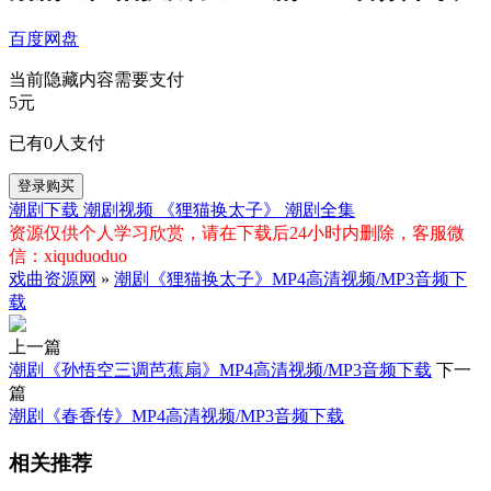
百度网盘
当前隐藏内容需要支付
5元
已有
0
人支付
登录购买
潮剧下载
潮剧视频
《狸猫换太子》
潮剧全集
资源仅供个人学习欣赏，请在下载后24小时内删除，客服微
信：xiquduoduo
戏曲资源网
»
潮剧《狸猫换太子》MP4高清视频/MP3音频下
载
上一篇
潮剧《孙悟空三调芭蕉扇》MP4高清视频/MP3音频下载
下一
篇
潮剧《春香传》MP4高清视频/MP3音频下载
相关推荐