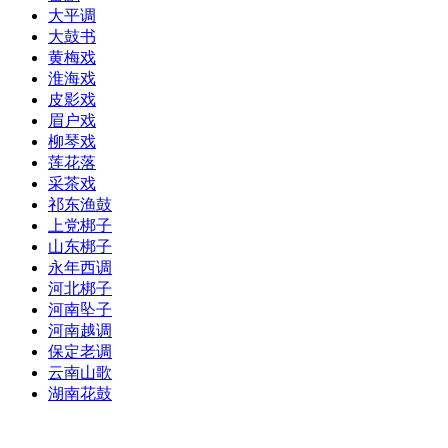
大平调
大鼓书
黄梅戏
淮海戏
皮影戏
眉户戏
柳琴戏
莲花落
采茶戏
祁东渔鼓
上党梆子
山东梆子
永年西调
河北梆子
河南坠子
河南越调
保定老调
云南山歌
湖南花鼓