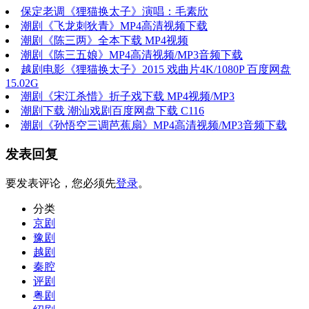
保定老调《狸猫换太子》演唱：毛素欣
潮剧《飞龙刺狄青》MP4高清视频下载
潮剧《陈三两》全本下载 MP4视频
潮剧《陈三五娘》MP4高清视频/MP3音频下载
越剧电影《狸猫换太子》2015 戏曲片4K/1080P 百度网盘
15.02G
潮剧《宋江杀惜》折子戏下载 MP4视频/MP3
潮剧下载 潮汕戏剧百度网盘下载 C116
潮剧《孙悟空三调芭蕉扇》MP4高清视频/MP3音频下载
发表回复
要发表评论，您必须先
登录
。
分类
京剧
豫剧
越剧
秦腔
评剧
粤剧