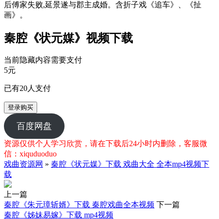
后傅家失败,延景遂与郡主成婚。含折子戏《追车》、《扯
画》。
秦腔《状元媒》视频下载
当前隐藏内容需要支付
5元
已有
20
人支付
登录购买
百度网盘
资源仅供个人学习欣赏，请在下载后24小时内删除，客服微
信：xiquduoduo
戏曲资源网
»
秦腔《状元媒》下载 戏曲大全 全本mp4视频下
载
上一篇
秦腔《朱元璋斩婿》下载 秦腔戏曲全本视频
下一篇
秦腔《姊妹易嫁》下载 mp4视频