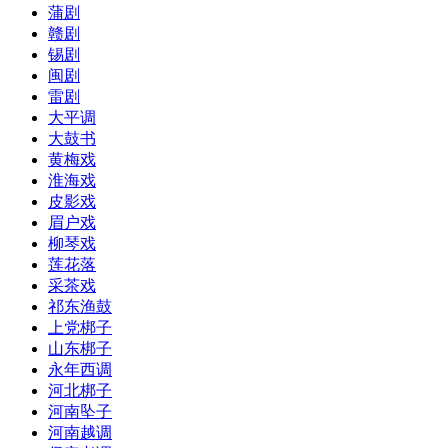
蒲剧
赣剧
锡剧
闽剧
雷剧
大平调
大鼓书
黄梅戏
淮海戏
皮影戏
眉户戏
柳琴戏
莲花落
采茶戏
祁东渔鼓
上党梆子
山东梆子
永年西调
河北梆子
河南坠子
河南越调