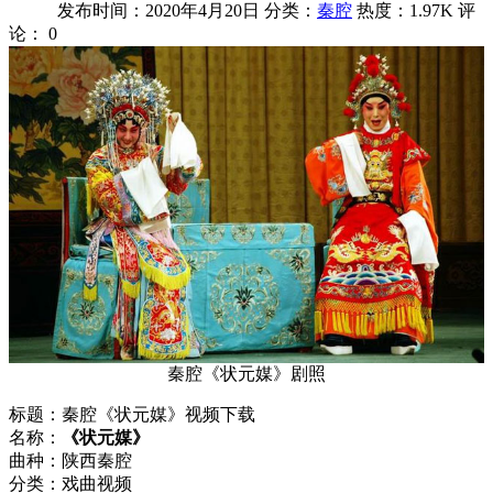
发布时间：2020年4月20日
分类：
秦腔
热度：1.97K
评
论：
0
秦腔《状元媒》剧照
标题：秦腔《状元媒》视频下载
名称：
《状元媒》
曲种：陕西秦腔
分类：戏曲视频