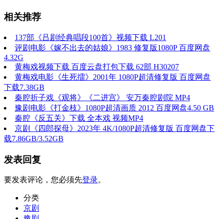
相关推荐
137部《吕剧经典唱段100首》视频下载 L201
评剧电影《嫁不出去的姑娘》1983 修复版1080P 百度网盘
4.32G
黄梅戏视频下载 百度云盘打包下载 62部 H30207
黄梅戏电影《生死擂》2001年 1080P超清修复版 百度网盘
下载7.38GB
秦腔折子戏《观将》《二进宫》 安万秦腔剧院 MP4
豫剧电影《打金枝》1080P超清画质 2012 百度网盘4.50 GB
秦腔《反五关》下载 全本戏 视频MP4
京剧《四郎探母》2023年 4K/1080P超清修复版 百度网盘下
载7.86GB/3.52GB
发表回复
要发表评论，您必须先
登录
。
分类
京剧
豫剧