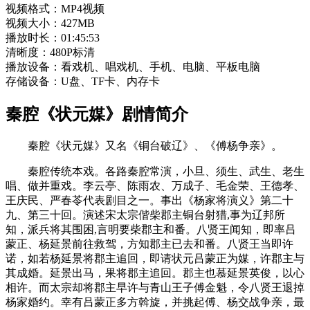
视频格式：MP4视频
视频大小：427MB
播放时长：01:45:53
清晰度：480P标清
播放设备：看戏机、唱戏机、手机、电脑、平板电脑
存储设备：U盘、TF卡、内存卡
秦腔《状元媒》剧情简介
秦腔《状元媒》又名《铜台破辽》、《傅杨争亲》。
秦腔传统本戏。各路秦腔常演，小旦、须生、武生、老生
唱、做并重戏。李云亭、陈雨农、万成子、毛金荣、王德孝、
王庆民、严春苓代表剧目之一。事出《杨家将演义》第二十
九、第三十回。演述宋太宗偕柴郡主铜台射猎,事为辽邦所
知，派兵将其围困,言明要柴郡主和番。八贤王闻知，即率吕
蒙正、杨延景前往救驾，方知郡主已去和番。八贤王当即许
诺，如若杨延景将郡主追回，即请状元吕蒙正为媒，许郡主与
其成婚。延景出马，果将郡主追回。郡主也慕延景英俊，以心
相许。而太宗却将郡主早许与青山王子傅金魁，令八贤王退掉
杨家婚约。幸有吕蒙正多方斡旋，并挑起傅、杨交战争亲，最