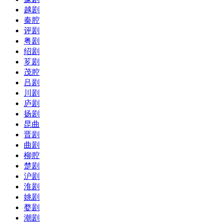
越剧
秦腔
评剧
粤剧
绍剧
芗剧
茂腔
吕剧
川剧
庐剧
扬剧
昆曲
晋剧
曲剧
柳腔
楚剧
沪剧
淮剧
姚剧
婺剧
潮剧