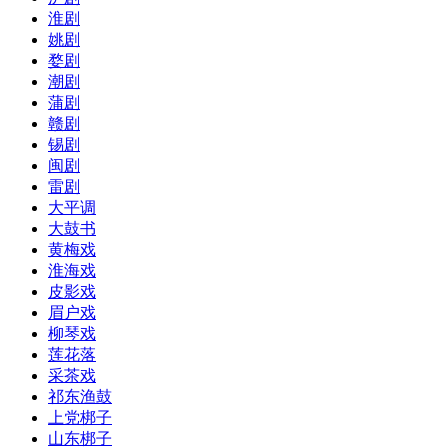
淮剧
姚剧
婺剧
潮剧
蒲剧
赣剧
锡剧
闽剧
雷剧
大平调
大鼓书
黄梅戏
淮海戏
皮影戏
眉户戏
柳琴戏
莲花落
采茶戏
祁东渔鼓
上党梆子
山东梆子