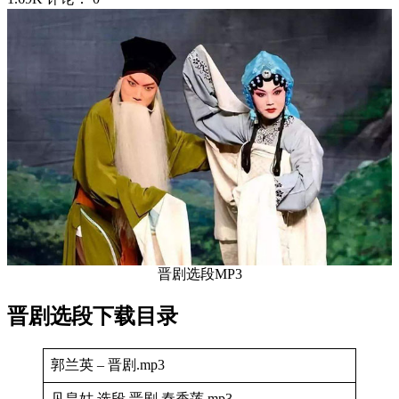
晋剧选段MP3
晋剧选段下载目录
郭兰英 – 晋剧.mp3
见皇姑 选段 晋剧 秦香莲.mp3