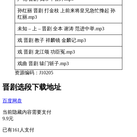
孙红丽 晋剧 打金枝 上前来将皇兄急忙搀起 孙
红丽.mp3
未知 – 上 – 晋剧 全本 谢涛 范进中举.mp3
戏 晋剧 教子 祥麟镜 金麟记.mp3
戏 晋剧 龙江颂 功臣冤.mp3
戏曲 晋剧 辕门斩子.mp3
资源编码：J10205
晋剧选段下载地址
百度网盘
当前隐藏内容需要支付
9.9元
已有
161
人支付