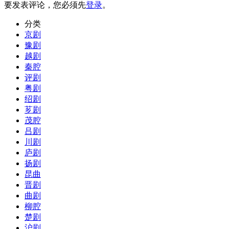
要发表评论，您必须先
登录
。
分类
京剧
豫剧
越剧
秦腔
评剧
粤剧
绍剧
芗剧
茂腔
吕剧
川剧
庐剧
扬剧
昆曲
晋剧
曲剧
柳腔
楚剧
沪剧