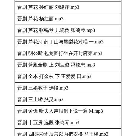
晋剧 芦花 孙红丽 刘建萍.mp3
晋剧 芦花 杨红丽.mp3
晋剧 芦花 张鸣琴 儿跪倒 张鸣琴.mp3
晋剧 芦花河 薛丁山与樊梨花对唱 一.mp3
晋剧 明公断 包龙图打坐在开封府第.mp3
晋剧 劈殿全剧 上 刘宝俊 冯继忠.mp3
晋剧 全本 打金枝 下 王爱爱 田.mp3
晋剧 三娘教子 选段.mp3
晋剧 三上轿 哭灵.mp3
晋剧 舍饭 听夫人声泪俱下说一遍 M.mp3
晋剧 十五贯 选段 张鸣琴.mp3
晋剧 四郎探母 后宫以内把衣换 马玉楼.mp3