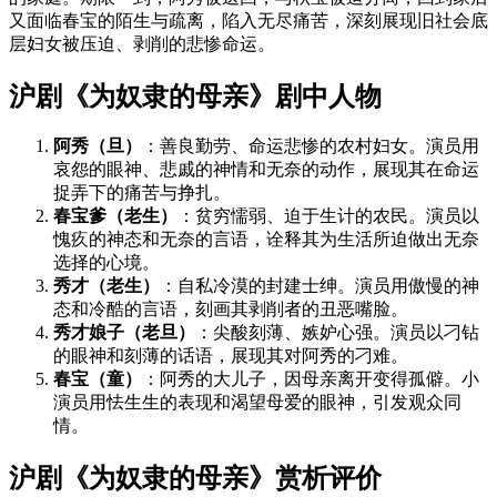
又面临春宝的陌生与疏离，陷入无尽痛苦，深刻展现旧社会底
层妇女被压迫、剥削的悲惨命运。
沪剧《为奴隶的母亲》剧中人物
阿秀（旦）
：善良勤劳、命运悲惨的农村妇女。演员用
哀怨的眼神、悲戚的神情和无奈的动作，展现其在命运
捉弄下的痛苦与挣扎。
春宝爹（老生）
：贫穷懦弱、迫于生计的农民。演员以
愧疚的神态和无奈的言语，诠释其为生活所迫做出无奈
选择的心境。
秀才（老生）
：自私冷漠的封建士绅。演员用傲慢的神
态和冷酷的言语，刻画其剥削者的丑恶嘴脸。
秀才娘子（老旦）
：尖酸刻薄、嫉妒心强。演员以刁钻
的眼神和刻薄的话语，展现其对阿秀的刁难。
春宝（童）
：阿秀的大儿子，因母亲离开变得孤僻。小
演员用怯生生的表现和渴望母爱的眼神，引发观众同
情。
沪剧《为奴隶的母亲》赏析评价