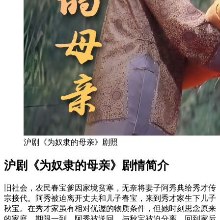
沪剧《为奴隶的母亲》剧照
沪剧《为奴隶的母亲》剧情简介
旧社会，农民春宝爹因家境贫寒，无奈将妻子阿秀典给秀才传
宗接代。阿秀被迫离开丈夫和儿子春宝，来到秀才家生下儿子
秋宝。在秀才家虽有相对优渥的物质条件，但她时刻思念原来
的家庭。期限一到，阿秀被送回，与秋宝被迫分离，回到家后