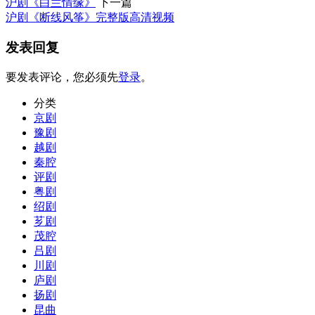
沪剧《白兰情缘》
下一篇
沪剧《断线风筝》完整版高清视频
发表回复
要发表评论，您必须先
登录
。
分类
京剧
豫剧
越剧
秦腔
评剧
粤剧
绍剧
芗剧
茂腔
吕剧
川剧
庐剧
扬剧
昆曲