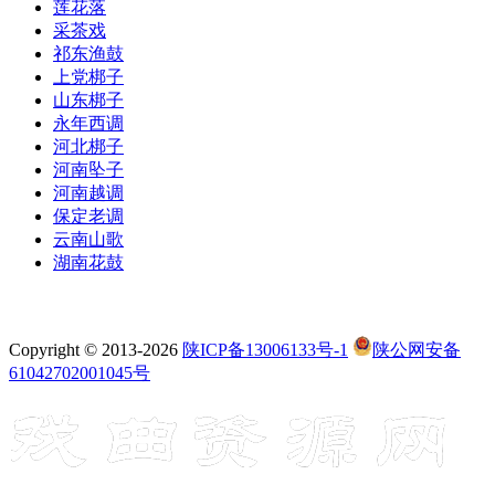
莲花落
采茶戏
祁东渔鼓
上党梆子
山东梆子
永年西调
河北梆子
河南坠子
河南越调
保定老调
云南山歌
湖南花鼓
Copyright © 2013-2026
陕ICP备13006133号-1
陕公网安备
61042702001045号