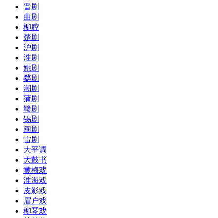
晋剧
曲剧
柳腔
楚剧
沪剧
淮剧
姚剧
婺剧
潮剧
蒲剧
赣剧
锡剧
闽剧
雷剧
大平调
大鼓书
黄梅戏
淮海戏
皮影戏
眉户戏
柳琴戏