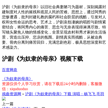
沪剧《为奴隶的母亲》以旧社会典妻陋习为题材，深刻揭露封
建制度对人性的摧残和底层人民的苦难。思想上，通过阿秀的
悲惨遭遇，批判封建礼教的腐朽和社会阶层的残酷，引发对人
权和女性命运的思考。艺术上，沪剧哀怨凄婉的唱腔与剧情紧
密结合，将阿秀内心的痛苦、思念与无奈表现得淋漓尽致。特
写镜头聚焦人物的情感变化，全景呈现农村和秀才家的生活场
景，营造出压抑、悲凉的氛围。剧情真实而残酷，从被迫典
妻、骨肉分离到痛苦回归，充满悲剧色彩，极具思想深度和艺
术感染力。
沪剧《为奴隶的母亲》视频下载
百度网盘
《为奴隶的母亲》
资源仅供个人学习欣赏，请在下载后24小时内删除，客服微
信：xiquduoduo
戏曲资源网
»
沪剧《为奴隶的母亲》下载 演唱：杨飞飞 毛羽
上一篇