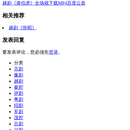
越剧《唐伯虎》全场戏下载MP4百度云盘
相关推荐
越剧《班昭》
发表回复
要发表评论，您必须先
登录
。
分类
京剧
豫剧
越剧
秦腔
评剧
粤剧
绍剧
芗剧
茂腔
吕剧
川剧