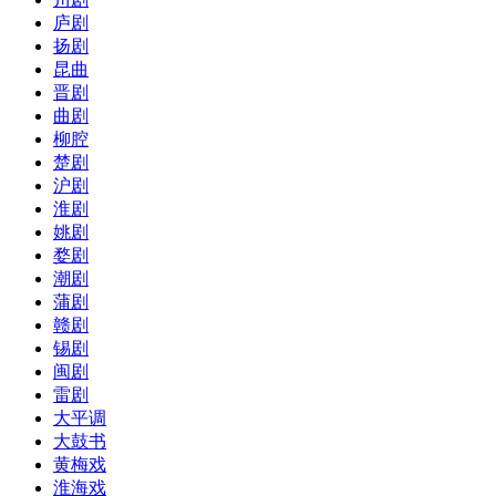
庐剧
扬剧
昆曲
晋剧
曲剧
柳腔
楚剧
沪剧
淮剧
姚剧
婺剧
潮剧
蒲剧
赣剧
锡剧
闽剧
雷剧
大平调
大鼓书
黄梅戏
淮海戏