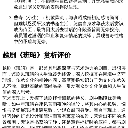
中顺利著书，不惜牺牲自己选择宫刑，其无私奉献的形
象通过演员沉稳的表演得以呈现。
曹寿（小生）
：机敏风流，与班昭成婚初期感情尚可，
但难以忍受平淡的书斋生活，凭借自身才华获太后赏识
成为侍臣，最终因太后去世后的守陵圣旨而无奈投海。
演员通过潇洒的举止和复杂情感的演绎，展现曹寿性格
中的矛盾与无奈。
越剧《班昭》赏析评价
越剧《班昭》是一部兼具思想深度与艺术魅力的剧目。思想层
面，该剧以班昭的人生轨迹为线索，深入挖掘其在困境中坚守
理想、传承文化的精神内涵，高度赞扬知识分子为文化传承矢
志不渝、默默奉献的高尚品格，引发观众对文化使命和人生价
值的深入思考。
艺术表现上，发挥了越剧抒情细腻的特长。剧中唱段优美动
听，如中年班昭在凄风苦雨夜晚的唱段，将其内心的孤独、惆
怅与坚韧展现得淋漓尽致，让观众感同身受。舞台呈现上，通
过巧妙的灯光设计和简洁而富有寓意的布景，营造出不同的场
景氛围，无论是书斋的宁静，还是遭遇挫折时的压抑，都与剧