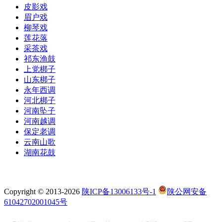
皮影戏
眉户戏
柳琴戏
莲花落
采茶戏
祁东渔鼓
上党梆子
山东梆子
永年西调
河北梆子
河南坠子
河南越调
保定老调
云南山歌
湖南花鼓
Copyright © 2013-2026
陕ICP备13006133号-1
陕公网安备
61042702001045号