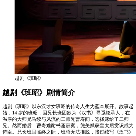
越剧《班昭》
越剧《班昭》剧情简介
越剧《班昭》以东汉才女班昭的传奇人生为蓝本展开。故事起
始，14 岁的班昭，因兄长班固欲为《汉书》寻觅继承人，在
温厚的大师兄马续与风流的二师兄曹寿间，选择嫁给了二师
兄。然而婚后，曹寿难耐书斋寂寞，凭美赋获皇太后赏识成为
侍臣。兄长班固临终之际，班昭无法推脱，接过续写《汉书》