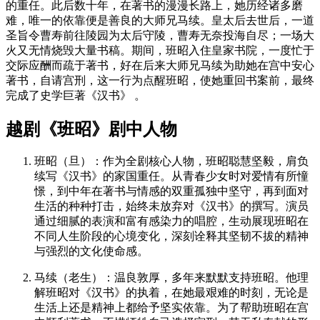
的重任。此后数十年，在著书的漫漫长路上，她历经诸多磨
难，唯一的依靠便是善良的大师兄马续。皇太后去世后，一道
圣旨令曹寿前往陵园为太后守陵，曹寿无奈投海自尽；一场大
火又无情烧毁大量书稿。期间，班昭入住皇家书院，一度忙于
交际应酬而疏于著书，好在后来大师兄马续为助她在宫中安心
著书，自请宫刑，这一行为点醒班昭，使她重回书案前，最终
完成了史学巨著《汉书》 。
越剧《班昭》剧中人物
班昭（旦）
：作为全剧核心人物，班昭聪慧坚毅，肩负
续写《汉书》的家国重任。从青春少女时对爱情有所憧
憬，到中年在著书与情感的双重孤独中坚守，再到面对
生活的种种打击，始终未放弃对《汉书》的撰写。演员
通过细腻的表演和富有感染力的唱腔，生动展现班昭在
不同人生阶段的心境变化，深刻诠释其坚韧不拔的精神
与强烈的文化使命感。
马续（老生）
：温良敦厚，多年来默默支持班昭。他理
解班昭对《汉书》的执着，在她最艰难的时刻，无论是
生活上还是精神上都给予坚实依靠。为了帮助班昭在宫