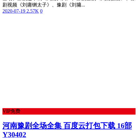
剧视频《刘庸铡太子》、豫剧《刘墉...
2020-07-19
2.57K
0
VIP免费
河南豫剧全场全集 百度云打包下载 16部
Y30402