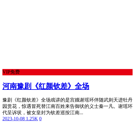
VIP免费
河南豫剧《红颜钦差》全场
豫剧《红颜钦差》全场戏讲的是宫娥谢瑶环伴随武则天进牡丹
园赏花，惊遇冒死替江南百姓来告御状的义士秦一凡。谢瑶环
代呈诉状，被女皇封为钦差巡按江南...
2023-10-08
1.25K
0