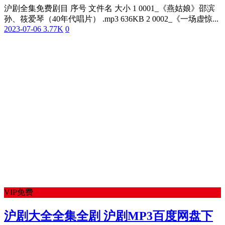
沪剧全集免费剧目 序号 文件名 大小 1 0001_《燕姑娘》邵滨
孙、筱爱琴（40年代唱片） .mp3 636KB 2 0002_《一场虚惊...
2023-07-06
3.77K
0
VIP免费
沪剧大全全集全剧 沪剧MP3百度网盘下