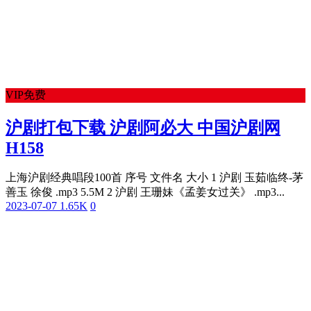
VIP免费
沪剧打包下载 沪剧阿必大 中国沪剧网
H158
上海沪剧经典唱段100首 序号 文件名 大小 1 沪剧 玉茹临终-茅
善玉 徐俊 .mp3 5.5M 2 沪剧 王珊妹《孟姜女过关》 .mp3...
2023-07-07
1.65K
0