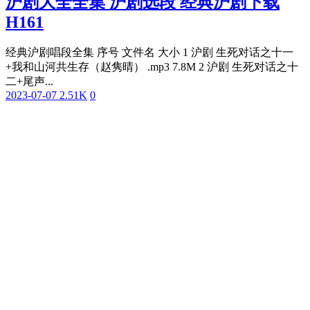
沪剧大全全集 沪剧选段 经典沪剧下载
H161
经典沪剧唱段全集 序号 文件名 大小 1 沪剧 生死对话之十一
+我和山河共生存（赵隽晴） .mp3 7.8M 2 沪剧 生死对话之十
二+尾声...
2023-07-07
2.51K
0