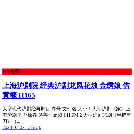
VIP免费
上海沪剧院 经典沪剧龙凤花烛 金绣娘 借
黄糠 H165
大型现代沪剧经典剧目 序号 文件名 大小 1 大型沪剧《家》上
海沪剧院 孙徐春 茅善玉.mp3 141.9M 2 大型沪剧悲剧《半把剪
刀》（...
2023-07-07
1.85K
0