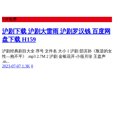
VIP免费
沪剧下载 沪剧大雷雨 沪剧罗汉钱 百度网
盘下载 H159
沪剧经典剧目大全 序号 文件名 大小 1 沪剧 邵滨孙《叛逆的女
性—抱不平》 .mp3 2.7M 2 沪剧 金银花开-小筱月珍 王盘声
.m...
2023-07-07
1.3K
0