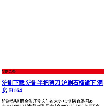
VIP免费
沪剧下载 沪剧半把剪刀 沪剧石榴裙下 洞
房 H164
沪剧经典剧目全集 序号 文件名 大小 1 沪剧舞台版-阿必
大.mp3 68M 2 沪剧舞台版-庵堂相会.mp3 158.5M 3 沪剧舞台