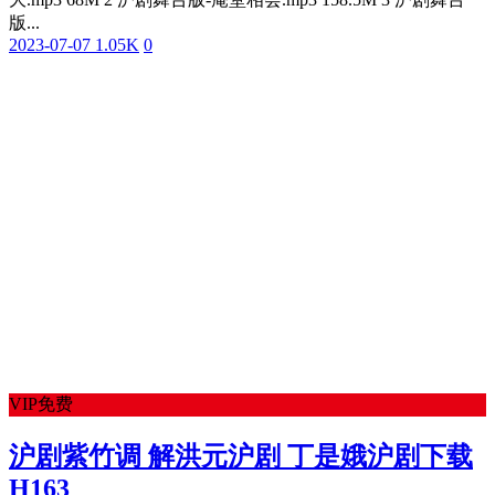
版...
2023-07-07
1.05K
0
VIP免费
沪剧紫竹调 解洪元沪剧 丁是娥沪剧下载
H163